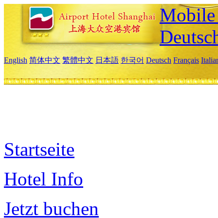
Mobile 
Deutsc
English
简体中文
繁體中文
日本語
한국어
Deutsch
Français
Itali
Startseite
Hotel Info
Jetzt buchen