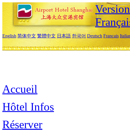
Versio
Françai
English
简体中文
繁體中文
日本語
한국어
Deutsch
Français
Itali
Accueil
Hôtel Infos
Réserver