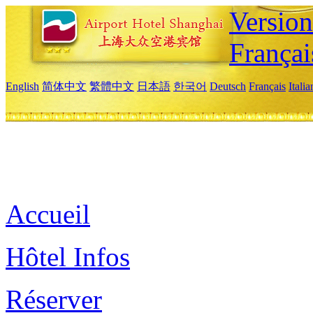
Versio
Françai
English
简体中文
繁體中文
日本語
한국어
Deutsch
Français
Itali
Accueil
Hôtel Infos
Réserver