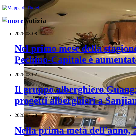
Notizia
2026-08-08
Nel primo mese della stagione 
Pechino-Capitale è aumentat
2026-08-02
Il gruppo alberghiero Guangx
progetti alberghieri a Sanjia
2026-07-28
Nella prima metà dell'anno, 22