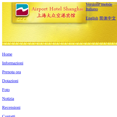
Versione mobile
Italiano
English
简体中文
Home
Informazioni
Prenota ora
Dotazioni
Foto
Notizia
Recensioni
Contatti