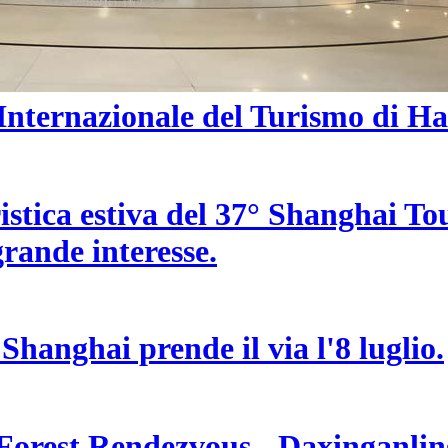
a Internazionale del Turismo di H
uristica estiva del 37° Shanghai T
 grande interesse.
 Shanghai prende il via l'8 luglio.
 Forest Rendezvous - Daxinganling