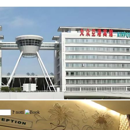
?
notti