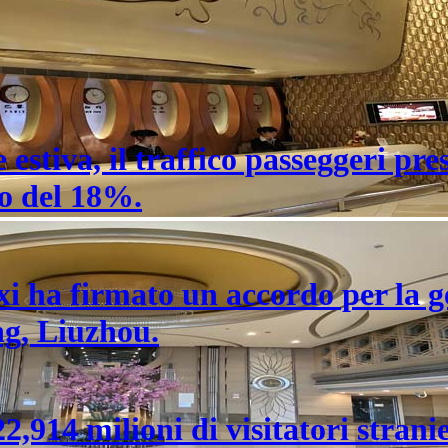
estiva, il traffico passeggeri pre
o del 18%.
i ha firmato un accordo per la g
ng, Liuzhou.
,914 milioni di visitatori stranier