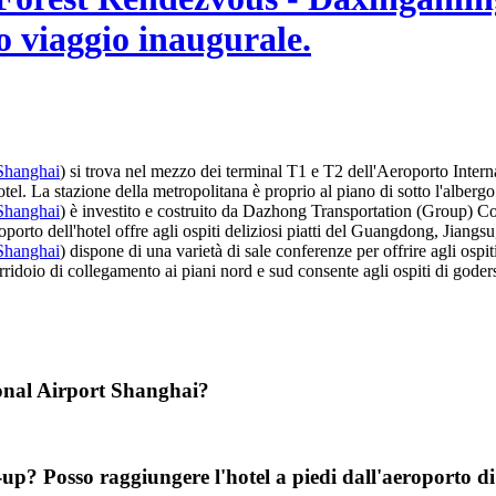
uo viaggio inaugurale.
Shanghai
) si trova nel mezzo dei terminal T1 e T2 dell'Aeroporto Intern
tel. La stazione della metropolitana è proprio al piano di sotto l'albergo
Shanghai
) è investito e costruito da Dazhong Transportation (Group) Co
porto dell'hotel offre agli ospiti deliziosi piatti del Guangdong, Jiangsu
Shanghai
) dispone di una varietà di sale conferenze per offrire agli ospit
corridoio di collegamento ai piani nord e sud consente agli ospiti di gode
ional Airport Shanghai?
-up? Posso raggiungere l'hotel a piedi dall'aeroporto