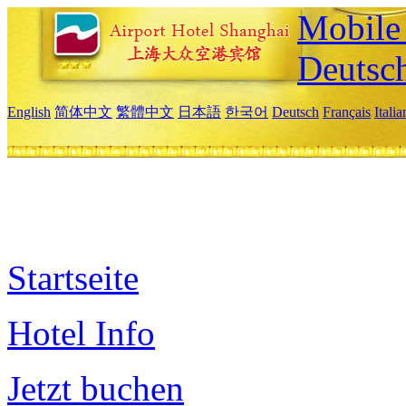
Mobile 
Deutsc
English
简体中文
繁體中文
日本語
한국어
Deutsch
Français
Itali
Startseite
Hotel Info
Jetzt buchen