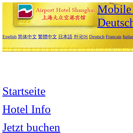
Mobile 
Deutsc
English
简体中文
繁體中文
日本語
한국어
Deutsch
Français
Itali
Startseite
Hotel Info
Jetzt buchen