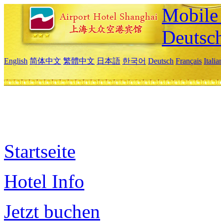
Mobile 
Deutsc
English
简体中文
繁體中文
日本語
한국어
Deutsch
Français
Itali
Startseite
Hotel Info
Jetzt buchen