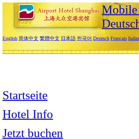
Mobile 
Deutsc
English
简体中文
繁體中文
日本語
한국어
Deutsch
Français
Itali
Startseite
Hotel Info
Jetzt buchen