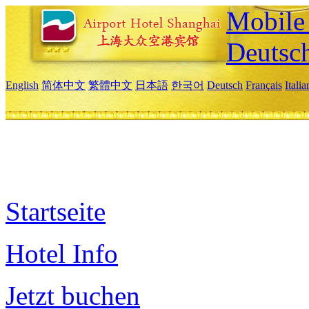
Mobile 
Deutsc
English
简体中文
繁體中文
日本語
한국어
Deutsch
Français
Itali
Startseite
Hotel Info
Jetzt buchen