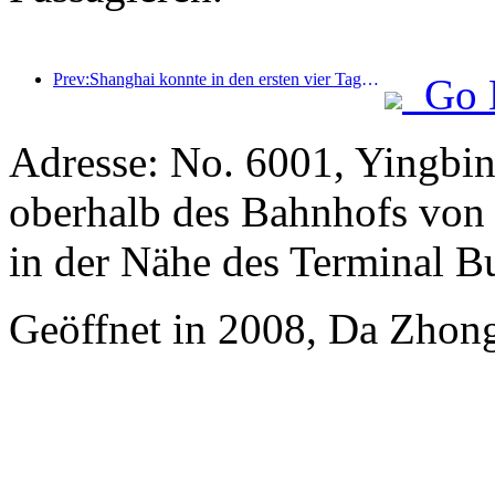
Prev:Shanghai konnte in den ersten vier Tagen des Mittherbstfestes und der Nationalfeiertage über 15,11 Millionen Besucher begrüßen, was einem Anstieg von über 20 % im Vergleich zum Vorjahr entspricht.
Go 
Adresse: No. 6001, Yingbin
oberhalb des Bahnhofs von 
in der Nähe des Terminal B
Geöffnet in 2008, Da Zhong