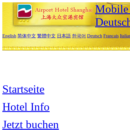
Mobile 
Deutsc
English
简体中文
繁體中文
日本語
한국어
Deutsch
Français
Itali
Startseite
Hotel Info
Jetzt buchen