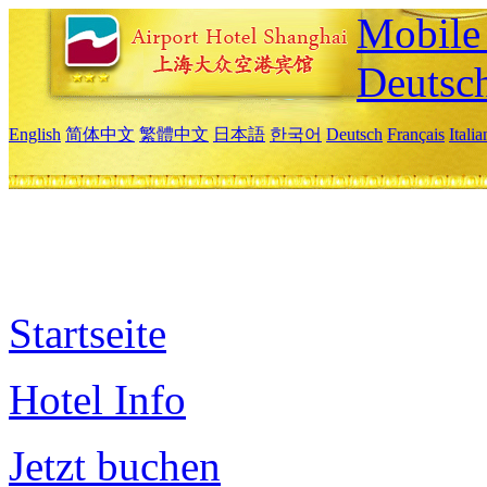
Mobile 
Deutsc
English
简体中文
繁體中文
日本語
한국어
Deutsch
Français
Itali
Startseite
Hotel Info
Jetzt buchen