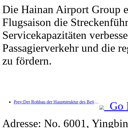
Die Hainan Airport Group er
Flugsaison die Streckenfüh
Servicekapazitäten verbess
Passagierverkehr und die r
zu fördern.
Prev:Der Rohbau der Hauptstruktur des Beijing Haichang Ocean Park soll bis Ende des Jahres fertiggestellt sein; die Fertigstellung und Eröffnung werden für das Jahr 2027 erwartet.
Go 
Adresse: No. 6001, Yingbin