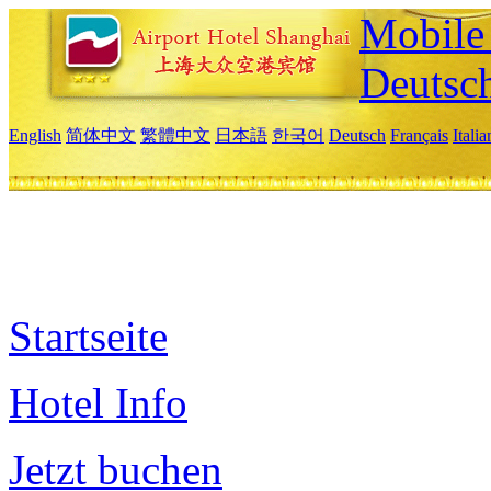
Mobile 
Deutsc
English
简体中文
繁體中文
日本語
한국어
Deutsch
Français
Itali
Startseite
Hotel Info
Jetzt buchen