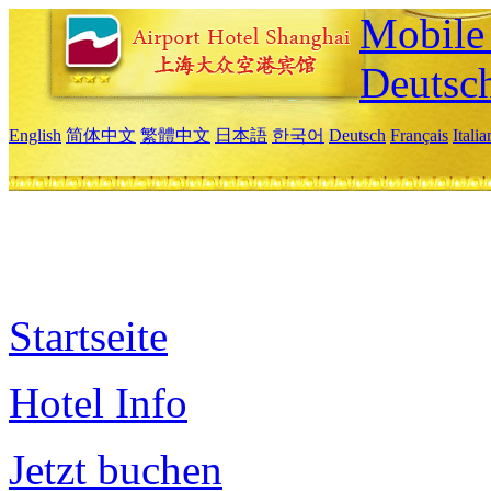
Mobile 
Deutsc
English
简体中文
繁體中文
日本語
한국어
Deutsch
Français
Itali
Startseite
Hotel Info
Jetzt buchen