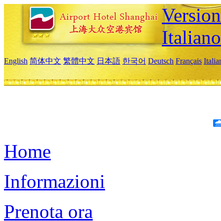
Version
Italiano
English
简体中文
繁體中文
日本語
한국어
Deutsch
Français
Itali
Home
Informazioni
Prenota ora