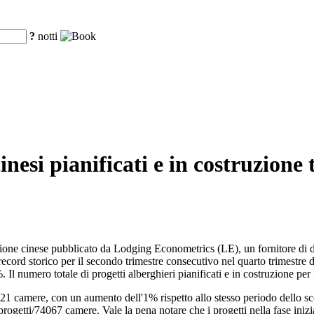
?
notti
l cinesi pianificati e in costruzi
uzione cinese pubblicato da Lodging Econometrics (LE), un fornitore di da
record storico per il secondo trimestre consecutivo nel quarto trimestre 
Il numero totale di progetti alberghieri pianificati e in costruzione pe
camere, con un aumento dell'1% rispetto allo stesso periodo dello scorso
rogetti/74067 camere. Vale la pena notare che i progetti nella fase inizia