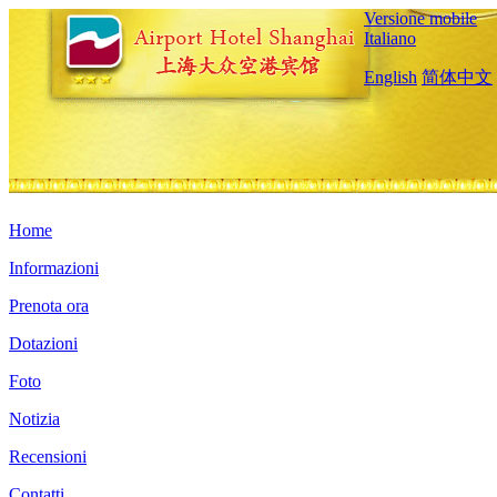
Versione mobile
Italiano
English
简体中文
Home
Informazioni
Prenota ora
Dotazioni
Foto
Notizia
Recensioni
Contatti