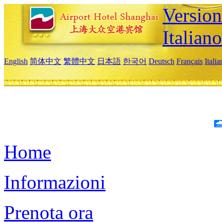
Version
Italiano
English
简体中文
繁體中文
日本語
한국어
Deutsch
Français
Itali
Home
Informazioni
Prenota ora