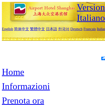
Version
Italiano
English
简体中文
繁體中文
日本語
한국어
Deutsch
Français
Itali
Home
Informazioni
Prenota ora