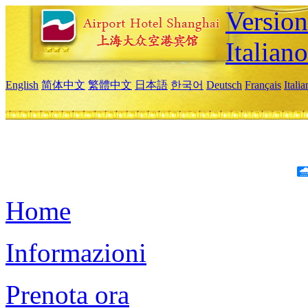
Version
Italiano
English
简体中文
繁體中文
日本語
한국어
Deutsch
Français
Itali
Home
Informazioni
Prenota ora