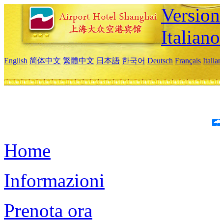
Version
Italiano
English
简体中文
繁體中文
日本語
한국어
Deutsch
Français
Itali
Home
Informazioni
Prenota ora