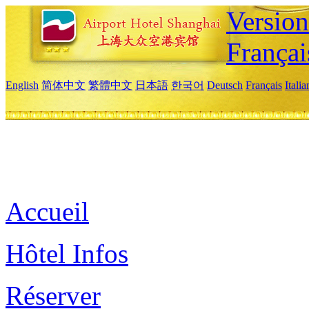
Versio
Françai
English
简体中文
繁體中文
日本語
한국어
Deutsch
Français
Itali
Accueil
Hôtel Infos
Réserver