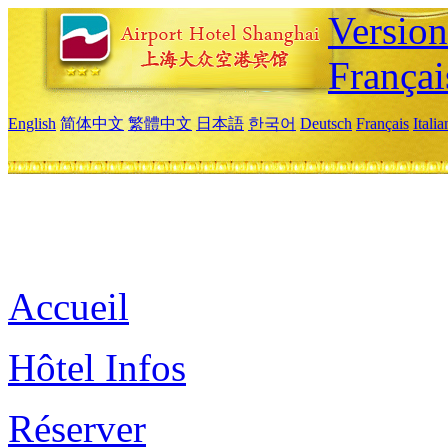
Versio
Françai
English
简体中文
繁體中文
日本語
한국어
Deutsch
Français
Itali
Accueil
Hôtel Infos
Réserver