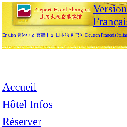
Versio
Françai
English
简体中文
繁體中文
日本語
한국어
Deutsch
Français
Itali
Accueil
Hôtel Infos
Réserver