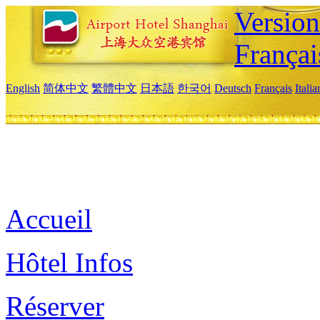
Versio
Françai
English
简体中文
繁體中文
日本語
한국어
Deutsch
Français
Itali
Accueil
Hôtel Infos
Réserver