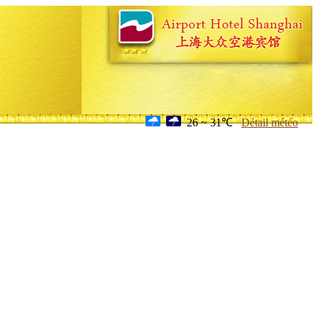
26 ~ 31℃
Détail météo