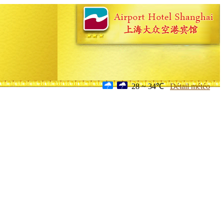
28 ~ 34℃
Détail météo