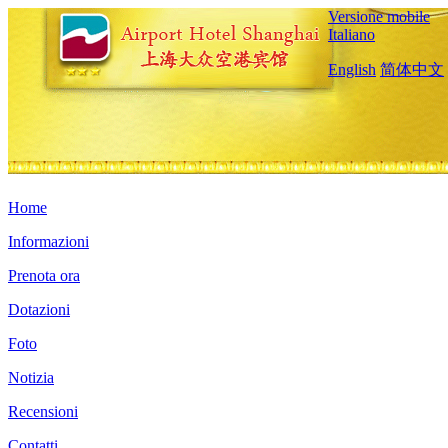
Versione mobile
Italiano
English
简体中文
Home
Informazioni
Prenota ora
Dotazioni
Foto
Notizia
Recensioni
Contatti