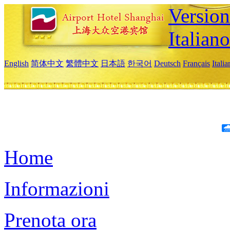
Version
Italiano
English
简体中文
繁體中文
日本語
한국어
Deutsch
Français
Itali
Home
Informazioni
Prenota ora