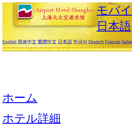
モバイ
日本語
English
简体中文
繁體中文
日本語
한국어
Deutsch
Français
Itali
ホーム
ホテル詳細