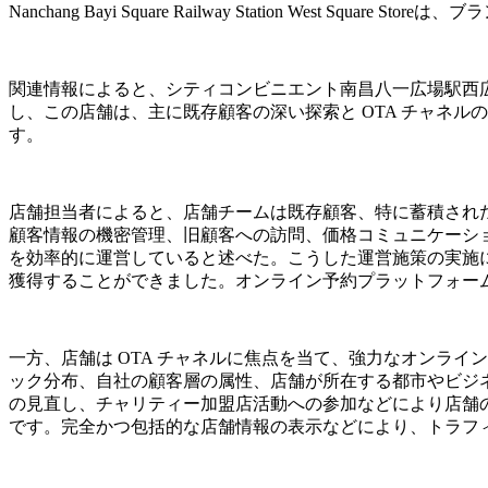
Nanchang Bayi Square Railway Station West Sq
関連情報によると、シティコンビニエント南昌八一広場駅西
し、この店舗は、主に既存顧客の深い探索と OTA チャネ
す。
店舗担当者によると、店舗チームは既存顧客、特に蓄積され
顧客情報の機密管理、旧顧客への訪問、価格コミュニケーシ
を効率的に運営していると述べた。こうした運営施策の実施
獲得することができました。オンライン予約プラットフォームの評価と多
一方、店舗は OTA チャネルに焦点を当て、強力なオンラ
ック分布、自社の顧客層の属性、店舗が所在する都市やビジ
の見直し、チャリティー加盟店活動への参加などにより店舗
です。完全かつ包括的な店舗情報の表示などにより、トラフ