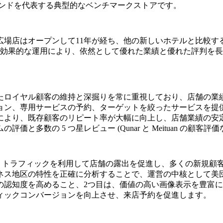
uare Storeは、ブランドを代表する典型的なベンチマークストアです。
広場店はオープンして11年が経ち、他の新しいホテルと比較す
ルの効果的な運用により、依然として優れた業績と優れた評判を
たロイヤル顧客の維持と深掘りを常に重視しており、店舗の業
ョン、専用サービスの予約、ターゲットを絞ったサービスを提
により、既存顧客のリピート率が大幅に向上し、店舗業績の安
数の 5 つ星レビュー (Qunar と Meituan の顧客評価な
イン トラフィックを利用して店舗の露出を促進し、多くの新規
ネス地区の特性を正確に分析することで、運営の中核として美団
の認知度を高めること、2つ目は、価値の高い画像表示を豊富
ィックコンバージョンを向上させ、来店予約を促進します。