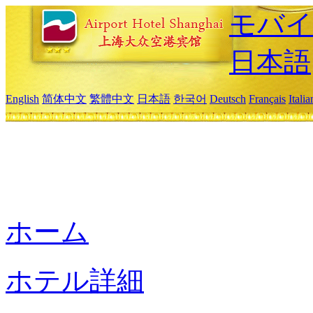
モバイ
日本語
English
简体中文
繁體中文
日本語
한국어
Deutsch
Français
Itali
ホーム
ホテル詳細