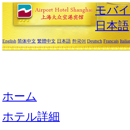
モバイ
日本語
English
简体中文
繁體中文
日本語
한국어
Deutsch
Français
Itali
ホーム
ホテル詳細