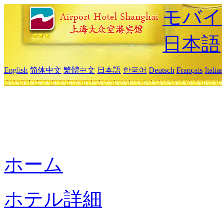
モバイ
日本語
English
简体中文
繁體中文
日本語
한국어
Deutsch
Français
Itali
ホーム
ホテル詳細