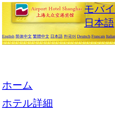
モバイ
日本語
English
简体中文
繁體中文
日本語
한국어
Deutsch
Français
Itali
ホーム
ホテル詳細