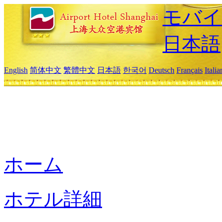
モバイ
日本語
English
简体中文
繁體中文
日本語
한국어
Deutsch
Français
Itali
ホーム
ホテル詳細