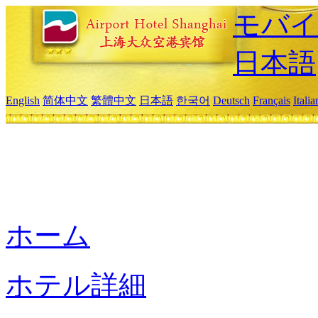
モバイ
日本語
English
简体中文
繁體中文
日本語
한국어
Deutsch
Français
Itali
ホーム
ホテル詳細