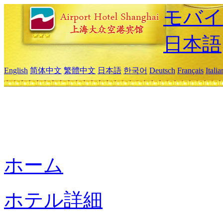
モバイ
日本語
English
简体中文
繁體中文
日本語
한국어
Deutsch
Français
Itali
ホーム
ホテル詳細