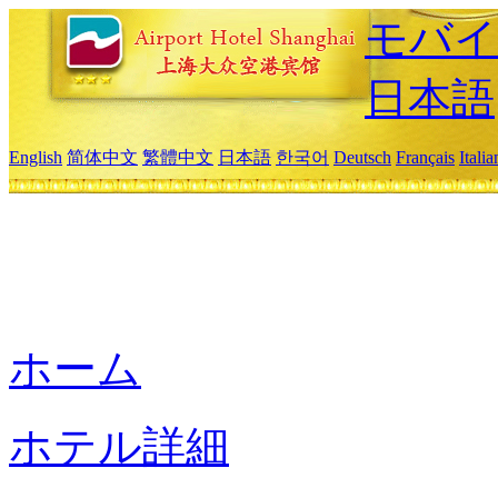
モバイ
日本語
English
简体中文
繁體中文
日本語
한국어
Deutsch
Français
Itali
ホーム
ホテル詳細