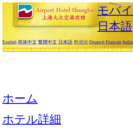
モバイ
日本語
English
简体中文
繁體中文
日本語
한국어
Deutsch
Français
Itali
ホーム
ホテル詳細