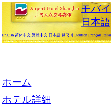
モバイ
日本語
English
简体中文
繁體中文
日本語
한국어
Deutsch
Français
Itali
ホーム
ホテル詳細