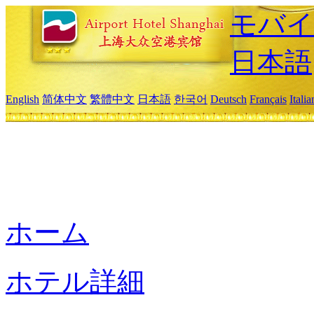
モバイ
日本語
English
简体中文
繁體中文
日本語
한국어
Deutsch
Français
Itali
ホーム
ホテル詳細