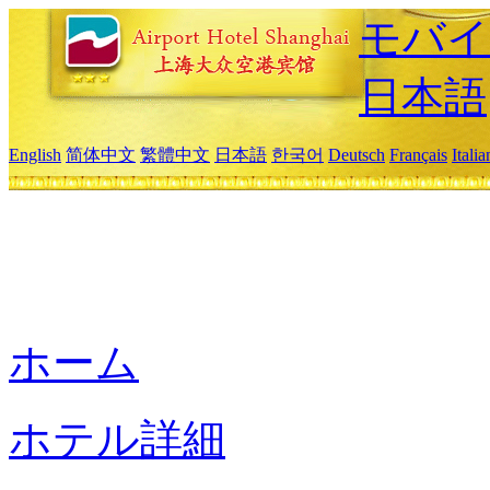
モバイ
日本語
English
简体中文
繁體中文
日本語
한국어
Deutsch
Français
Itali
ホーム
ホテル詳細