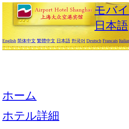
モバイ
日本語
English
简体中文
繁體中文
日本語
한국어
Deutsch
Français
Itali
ホーム
ホテル詳細