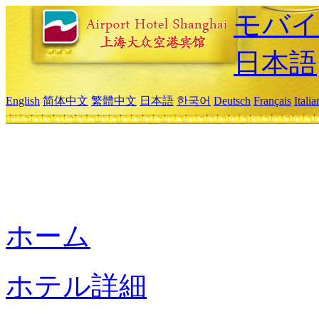
モバイ
日本語
English
简体中文
繁體中文
日本語
한국어
Deutsch
Français
Itali
ホーム
ホテル詳細