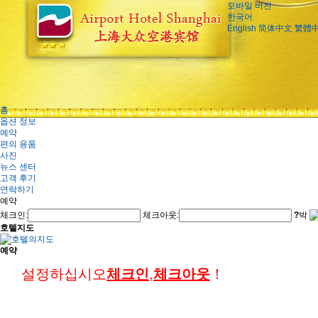
모바일 버전
한국어
English
简体中文
繁體
홈
옵션 정보
예약
편의 용품
사진
뉴스 센터
고객 후기
연락하기
예약
체크인:
체크아웃:
?
박
호텔지도
예약
설정하십시오
체크인
,
체크아웃
！