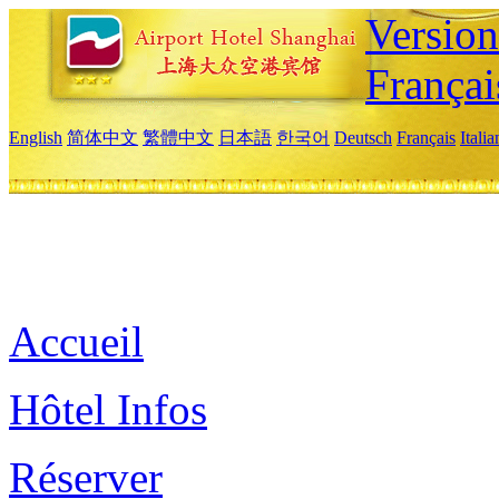
Versio
Françai
English
简体中文
繁體中文
日本語
한국어
Deutsch
Français
Itali
Accueil
Hôtel Infos
Réserver