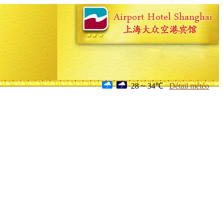
28 ~ 34℃
Détail météo