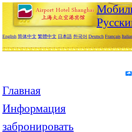
Мобиль
Русски
English
简体中文
繁體中文
日本語
한국어
Deutsch
Français
Itali
Главная
Информация
забронировать