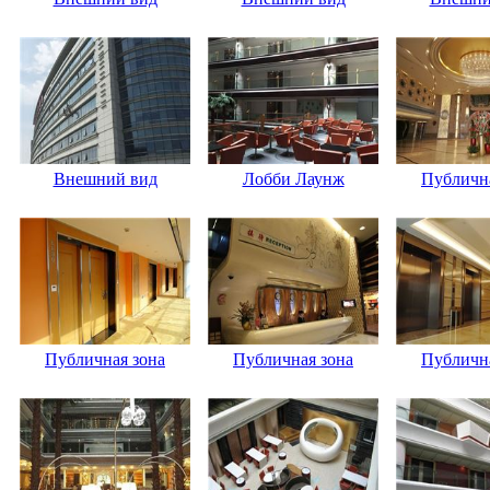
Внешний вид
Лобби Лаунж
Публична
Публичная зона
Публичная зона
Публична