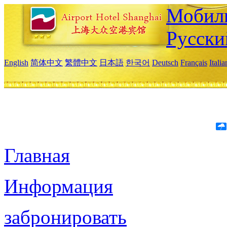
Мобиль
Русски
English
简体中文
繁體中文
日本語
한국어
Deutsch
Français
Itali
Главная
Информация
забронировать