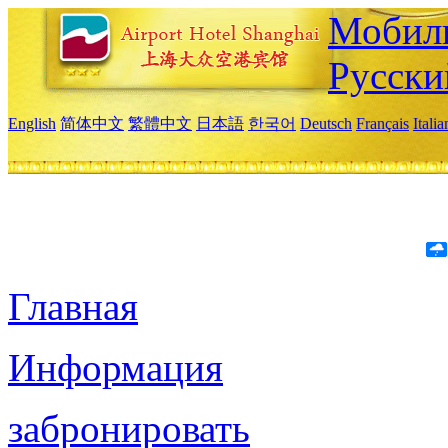
Мобиль
Русски
English
简体中文
繁體中文
日本語
한국어
Deutsch
Français
Itali
Главная
Информация
забронировать