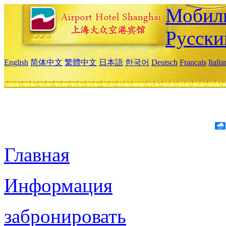
Мобиль
Русски
English
简体中文
繁體中文
日本語
한국어
Deutsch
Français
Itali
Главная
Информация
забронировать